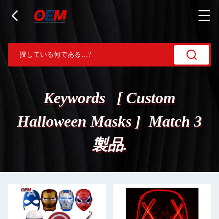
Keywords [ Custom
Halloween Masks ] Match 3
製品.