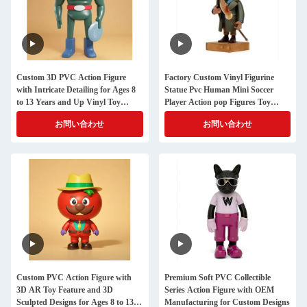
Custom 3D PVC Action Figure
Factory Custom Vinyl Figurine
with Intricate Detailing for Ages 8
Statue Pvc Human Mini Soccer
to 13 Years and Up Vinyl Toy
Player Action pop Figures Toy
Collectible
Manufacturer
お問い合わせ
お問い合わせ
Custom PVC Action Figure with
Premium Soft PVC Collectible
3D AR Toy Feature and 3D
Series Action Figure with OEM
Sculpted Designs for Ages 8 to 13
Manufacturing for Custom Designs