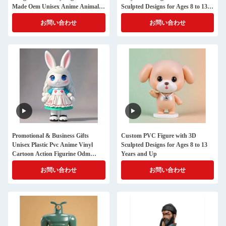
Made Oem Unisex Anime Animal
Sculpted Designs for Ages 8 to 13
Themed Logo Personalized 3d Art
Years
お問い合わせ
お問い合わせ
Toy
Promotional & Business Gifts
Custom PVC Figure with 3D
Unisex Plastic Pvc Anime Vinyl
Sculpted Designs for Ages 8 to 13
Cartoon Action Figurine Odm
Years and Up
Model Manufacturer
お問い合わせ
お問い合わせ