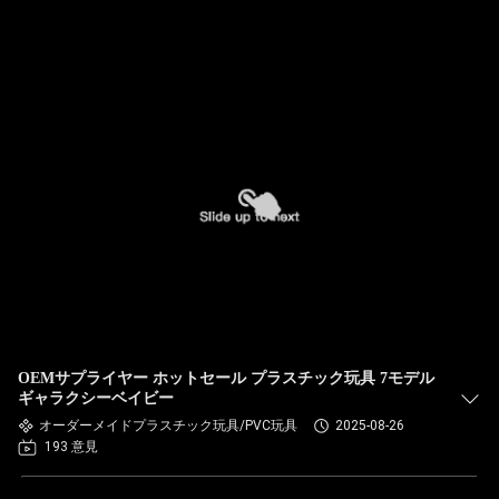
OEMサプライヤー ホットセール プラスチック玩具 7モデル
ギャラクシーベイビー
オーダーメイドプラスチック玩具/PVC玩具
2025-08-26
193 意見