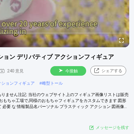
ション デリバティブ アクションフィギュア
シェアする
240 意見
今接触
クションフィギュア
#
雌型トール
ありません注記: 当社のウェブサイト上のフィギュア画像リストは販売
Mおもちゃ工場で,同様のおもちゃフィギュアをカスタムできます.図形
必要 な 情報製品名パーソナル プラスティック アクション 図画像...
メッセージを残す