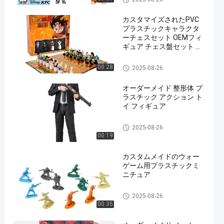
玩具/PVC玩具
カスタマイズされたPVC
プラスチックキャラクタ
ーチェスセット OEMフィ
ギュア チェス盤セット 面
白いチェスおもちゃ
塑料のフィギュア/フィギュア/
00:28
2025-08-26
フィギュア
オーダーメイド 整形体 プ
ラスチック アクション ト
イ フィギュア
塑料のフィギュア/フィギュア/
2025-08-26
フィギュア
00:19
カスタムメイドのウォー
ゲーム用プラスチックミ
ニチュア
塑料のフィギュア/フィギュア/
2025-08-26
フィギュア
00:35