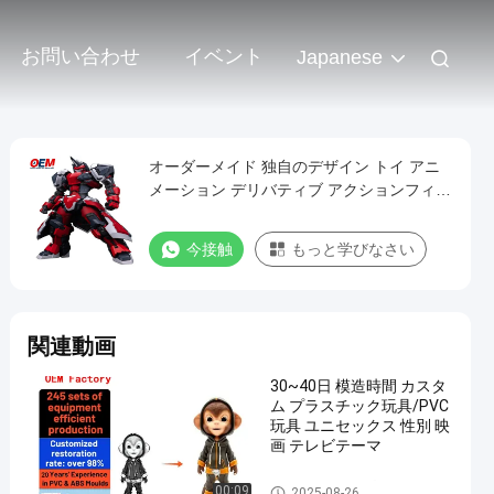
お問い合わせ
イベント
Japanese
オーダーメイド 独自のデザイン トイ アニ
メーション デリバティブ アクションフィギ
ュア
今接触
もっと学びなさい
関連動画
30~40日 模造時間 カスタ
ム プラスチック玩具/PVC
玩具 ユニセックス 性別 映
画 テレビテーマ
オーダーメイドプラスチック
00:09
2025-08-26