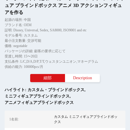
ュア ブラインドボックス アニメ 3D アクションフィギュ
アを作る
起源の場所: 中国
ブランド名: OEM
証明: Disney, Universal, Sedex, SA8000, ISO9001 and etc
モデル番号: カスタム
最小注文数量: 交渉可能
価格: negotiable
パッケージの詳細: 顧客の要求に応じて
受渡し時間: 15〜20日
支払条件: L/C,D/A,D/P,T/T,ウェスタンユニオン,マネーグラム
供給の能力: 100000pcs/月
細部
Description
ハイライト:
カスタム・ブラインドボックス
,
ミニフィギュアブラインドボックス
,
アニメフィギュアブラインドボックス
カスタム ミニフィギュアブラインドボッ
1名前:
クス