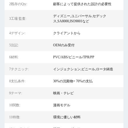
2既存のQty:
顧客によって提供された設計の必要性
ディズニー,ユニバーサル,セデック
3工場 監査:
ス,SA8000,ISO9001など
4デザイン:
クライアントから
5注記:
OEMのみ受付
6材料:
PVC/ABS/ビニール/TPR/PP
7テクニック:
インジェクション,ビニール,ロータ鋳造
8支払条件:
30%の沈殿物+ 70%の支払
9テーマ:
映画・テレビ
10関数:
漫画モデル
11特徴:
環境に優しい材料