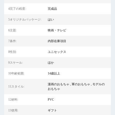
4完了の程度:
完成品
5オリジナルパッケージ:
はい
6主題:
映画・テレビ
7条件:
内部在庫項目
8性別:
ユニセックス
9スケール:
ほか
10年齢範囲:
14歳以上
漫画のおもちゃ , 軍のおもちゃ , モデルの
11スタイル:
おもちゃ
12材料:
PVC
13使用:
ギフト