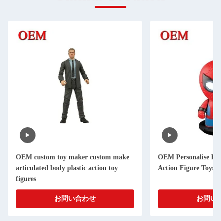
ake
OEM Personalise Fun Pop Spiderman
Custom Collec
Action Figure Toys
Figure Toys,
Plastic Figure
お問い合わせ