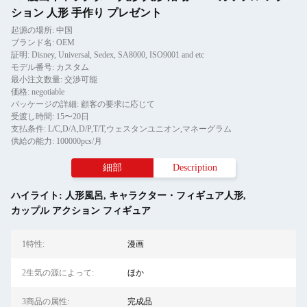
ション 人形 手作り プレゼント
起源の場所: 中国
ブランド名: OEM
証明: Disney, Universal, Sedex, SA8000, ISO9001 and etc
モデル番号: カスタム
最小注文数量: 交渉可能
価格: negotiable
パッケージの詳細: 顧客の要求に応じて
受渡し時間: 15〜20日
支払条件: L/C,D/A,D/P,T/T,ウェスタンユニオン,マネーグラム
供給の能力: 100000pcs/月
細部
Description
ハイライト:
人形風呂
,
キャラクター・フィギュア人形
,
カップル アクション フィギュア
1特性:
漫画
2生気の源によって:
ほか
3商品の属性:
完成品