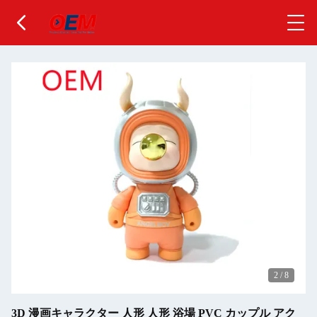
3
/
8
3D 漫画キャラクター 人形 人形 浴場 PVC カップル アク