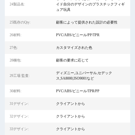
24製品名:
イド自分のデザインのプラスチックフィギ
ュア玩具
25既存のQty:
顧客によって提供された設計の必要性
26材料:
PVC/ABS/ビニール/PP/TPR
27色:
カスタマイズされた色
28梱包:
顧客の要求に応じて
ディズニー,ユニバーサル,セデック
29工場 監査:
ス,SA8000,ISO9001など
30材料:
PVC/ABS/ビニール/TPR/PP
31デザイン:
クライアントから
32デザイン:
クライアントから
33デザイン:
クライアントから