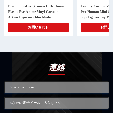
Promotional & Business Gifts Unisex
Factory Custom Viny
Plastic Pvc Anime Vinyl Cartoon
Pvc Human Mini Socc
Action Figurine Odm Model
pop Figures Toy Man
Manufacturer
お問い合わせ
お問い
連絡