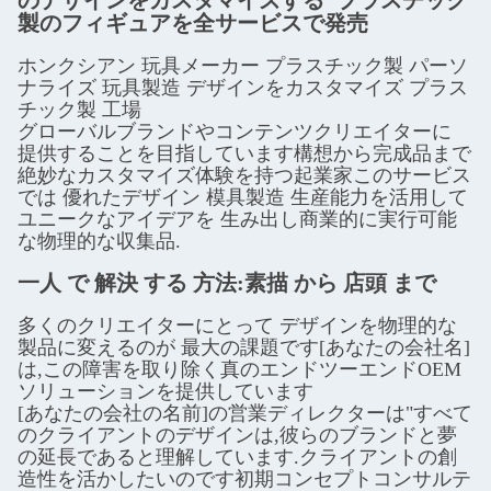
のデザインをカスタマイズする"プラスチック
製のフィギュアを全サービスで発売
ホンクシアン 玩具メーカー プラスチック製 パーソ
ナライズ 玩具製造 デザインをカスタマイズ プラス
チック製 工場
グローバルブランドやコンテンツクリエイターに
提供することを目指しています構想から完成品まで
絶妙なカスタマイズ体験を持つ起業家このサービス
では 優れたデザイン 模具製造 生産能力を活用して
ユニークなアイデアを 生み出し商業的に実行可能
な物理的な収集品.
一人 で 解決 する 方法:素描 から 店頭 まで
多くのクリエイターにとって デザインを物理的な
製品に変えるのが 最大の課題です[あなたの会社名]
は,この障害を取り除く真のエンドツーエンドOEM
ソリューションを提供しています
[あなたの会社の名前]の営業ディレクターは"すべて
のクライアントのデザインは,彼らのブランドと夢
の延長であると理解しています.クライアントの創
造性を活かしたいのです初期コンセプトコンサルテ